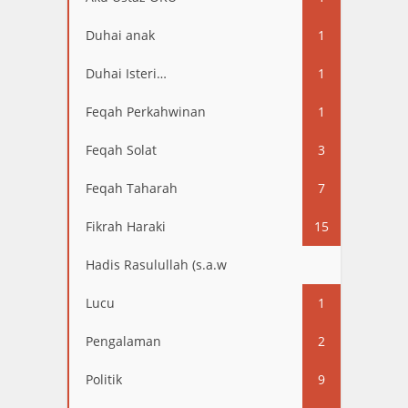
Duhai anak
1
Duhai Isteri…
1
Feqah Perkahwinan
1
Feqah Solat
3
Feqah Taharah
7
Fikrah Haraki
15
Hadis Rasulullah (s.a.w
13
Lucu
1
Pengalaman
2
Politik
9