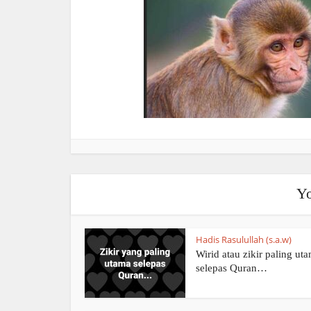
Yo
Hadis Rasulullah (s.a.w)
Wirid atau zikir paling ut
selepas Quran…