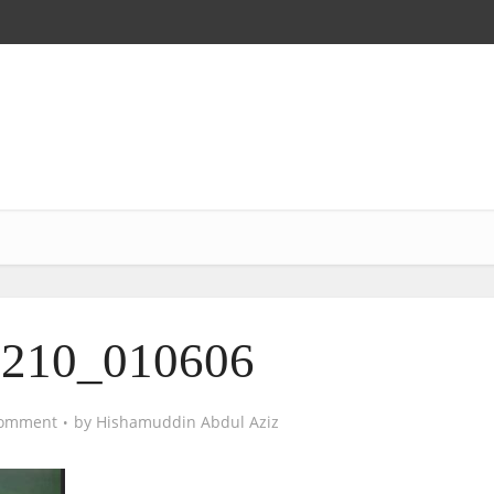
1210_010606
omment
by
Hishamuddin Abdul Aziz