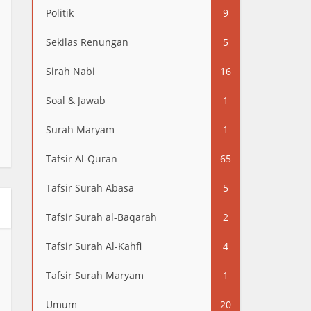
Politik
9
Sekilas Renungan
5
Sirah Nabi
16
Soal & Jawab
1
Surah Maryam
1
Tafsir Al-Quran
65
Tafsir Surah Abasa
5
Tafsir Surah al-Baqarah
2
Tafsir Surah Al-Kahfi
4
Tafsir Surah Maryam
1
Umum
20