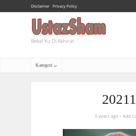
Disclaimer
Privacy Policy
Bekal Ku Di Akhirat
Kategori
2021
5 years ago
Add C