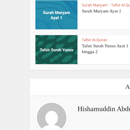
Surah Maryam
Tafsir Al-Q
•
Surah Maryam Ayat 1
Tafsir Al-Quran
Tafsir Surah Yunus Ayat 1
hingga 2
A
Hishamuddin Abdu