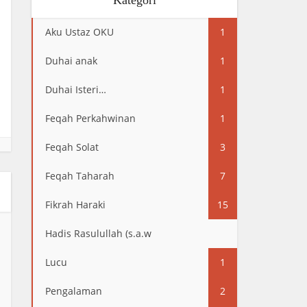
Kategori
Aku Ustaz OKU
1
Duhai anak
1
Duhai Isteri…
1
Feqah Perkahwinan
1
Feqah Solat
3
Feqah Taharah
7
Fikrah Haraki
15
Hadis Rasulullah (s.a.w
13
Lucu
1
Pengalaman
2