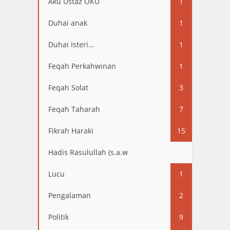
Aku Ustaz OKU
1
Duhai anak
1
Duhai Isteri…
1
Feqah Perkahwinan
1
Feqah Solat
3
Feqah Taharah
7
Fikrah Haraki
15
Hadis Rasulullah (s.a.w
13
Lucu
1
Pengalaman
2
Politik
9