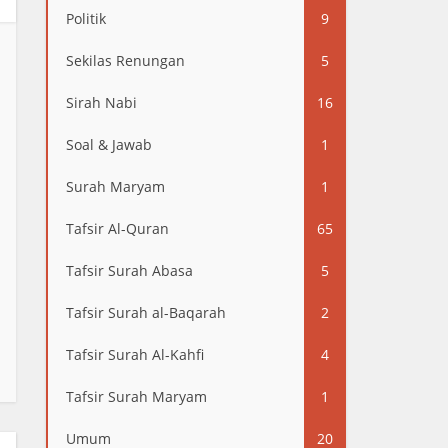
Politik
9
Sekilas Renungan
5
Sirah Nabi
16
Soal & Jawab
1
Surah Maryam
1
Tafsir Al-Quran
65
Tafsir Surah Abasa
5
Tafsir Surah al-Baqarah
2
Tafsir Surah Al-Kahfi
4
Tafsir Surah Maryam
1
Umum
20