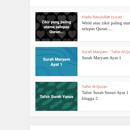
Hadis Rasulullah (s.a.w)
Wirid atau zikir paling ut
selepas Quran…
Surah Maryam
Tafsir Al-Q
•
Surah Maryam Ayat 1
Tafsir Al-Quran
Tafsir Surah Yunus Ayat 1
hingga 2