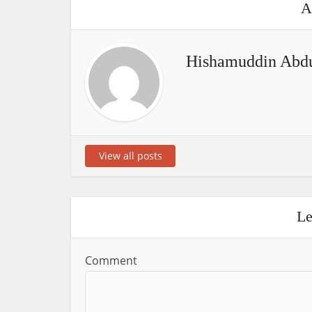
A
Hishamuddin Abdu
View all posts
Le
Comment