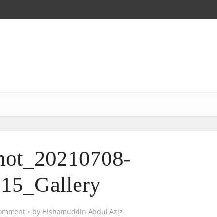
hot_20210708-
15_Gallery
omment
by
Hishamuddin Abdul Aziz