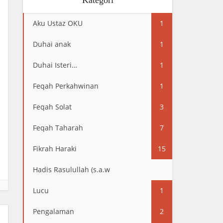
Kategori
Aku Ustaz OKU
1
Duhai anak
1
Duhai Isteri…
1
Feqah Perkahwinan
1
Feqah Solat
3
Feqah Taharah
7
Fikrah Haraki
15
Hadis Rasulullah (s.a.w
13
Lucu
1
Pengalaman
2