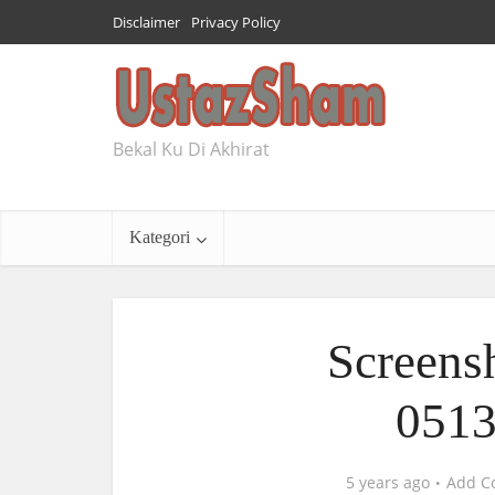
Disclaimer
Privacy Policy
Bekal Ku Di Akhirat
Kategori
Screens
0513
5 years ago
Add C