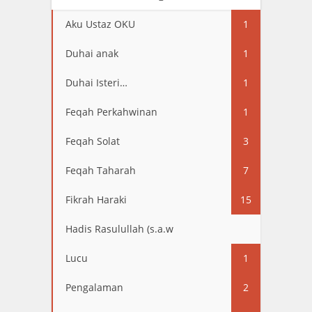
Aku Ustaz OKU
1
Duhai anak
1
Duhai Isteri…
1
Feqah Perkahwinan
1
Feqah Solat
3
Feqah Taharah
7
Fikrah Haraki
15
Hadis Rasulullah (s.a.w
13
Lucu
1
Pengalaman
2