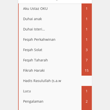
Aku Ustaz OKU
1
Duhai anak
1
Duhai Isteri…
1
Feqah Perkahwinan
1
Feqah Solat
3
Feqah Taharah
7
Fikrah Haraki
15
Hadis Rasulullah (s.a.w
13
Lucu
1
Pengalaman
2