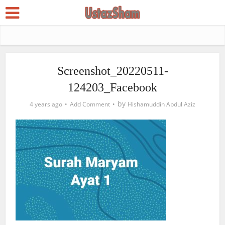
Screenshot_20220511-
124203_Facebook
by
4 years ago
Add Comment
Hishamuddin Abdul Aziz