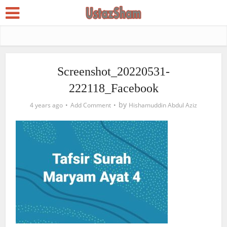
Screenshot_20220531-
222118_Facebook
by
4 years ago
Add Comment
Hishamuddin Abdul Aziz