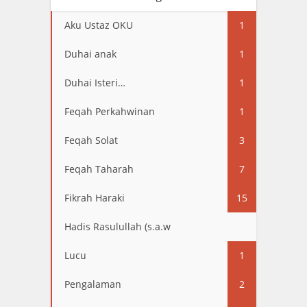
Aku Ustaz OKU
1
Duhai anak
1
Duhai Isteri…
1
Feqah Perkahwinan
1
Feqah Solat
3
Feqah Taharah
7
Fikrah Haraki
15
Hadis Rasulullah (s.a.w
13
Lucu
1
Pengalaman
2