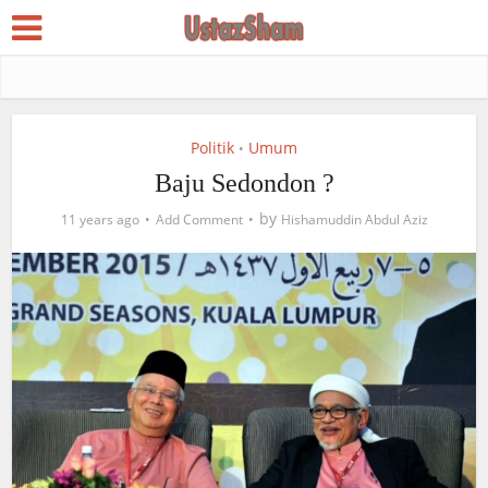
Politik
Umum
•
Baju Sedondon ?
by
11 years ago
Add Comment
Hishamuddin Abdul Aziz