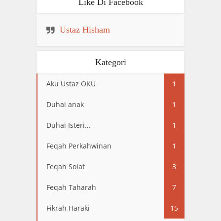
Like Di Facebook
Ustaz Hisham
Kategori
Aku Ustaz OKU
1
Duhai anak
1
Duhai Isteri…
1
Feqah Perkahwinan
1
Feqah Solat
3
Feqah Taharah
7
Fikrah Haraki
15