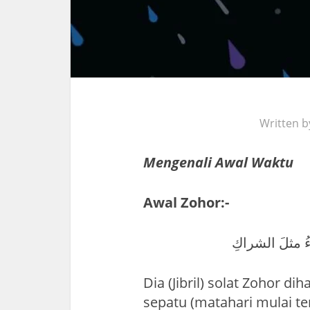
Written 
Mengenali Awal Waktu
Awal Zohor:-
ُ مثلَ الشراكِ
Dia (Jibril) solat Zohor d
sepatu (matahari mulai te