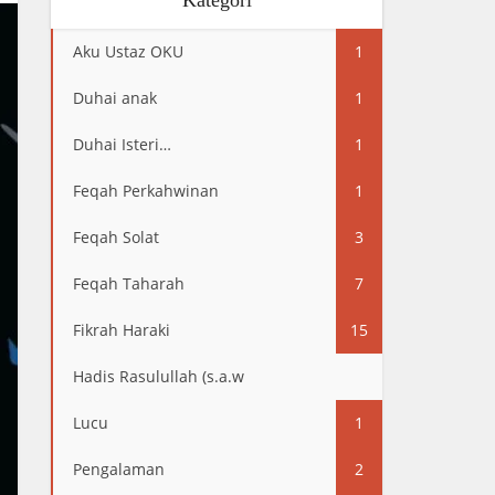
Kategori
Aku Ustaz OKU
1
Duhai anak
1
Duhai Isteri…
1
Feqah Perkahwinan
1
Feqah Solat
3
Feqah Taharah
7
Fikrah Haraki
15
Hadis Rasulullah (s.a.w
13
Lucu
1
Pengalaman
2