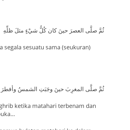
ثُمَّ صلَّى العصرَ حينَ كان كُلُّ شيْءٍ مثلَ ظلِّهِ
ka segala sesuatu sama (seukuran)
ثُمَّ صلَّى المغرِبَ حينَ وجَبَتِ الشمسُ وأفطرَ ا
ghrib ketika matahari terbenam dan
buka…