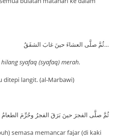
semua bulatan matahari ke dalam
ثُمَّ صلَّى العشاءَ حينَ غابَ الشفَقُ…
t hilang syafaq (syafaq) merah.
 ditepi langit. (al-Marbawi)
ثُمَّ صلَّى الفجرَ حينَ بَرَقَ الفجرُ وحُرِّمَ الطعامُ
Subuh) semasa memancar fajar (di kaki