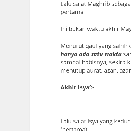
Lalu salat Maghrib sebag
pertama
Ini bukan waktu akhir Magh
Menurut qaul yang sahih d
hanya ada satu waktu
sah
sampai habisnya, sekira-
menutup aurat, azan, azan
Akhir Isya’:-
Lalu salat Isya yang ked
(pertama)