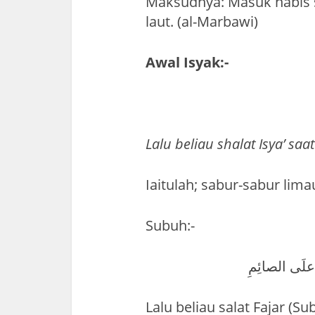
Maksudnya: Masuk habis 
laut. (al-Marbawi)
Awal Isyak:-
Lalu beliau shalat Isya’ saa
Iaitulah; sabur-sabur limau
Subuh:-
 علَى الصائِمِ
Lalu beliau salat Fajar (