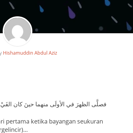
by
Hishamuddin Abdul Aziz
فصلَّى الظهرَ في الأولَى منهما حينَ كان الفَيْء
ihari pertama ketika bayangan seukuran
rgelincir)…