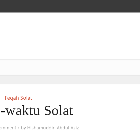
Feqah Solat
-waktu Solat
omment
by
Hishamuddin Abdul Aziz