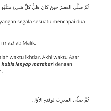
ثُمَّ صلَّى العصرَ حينَ كانَ ظلُّ كلِّ شيءٍ مثلَيْهِ
ayangan segala sesuatu mencapai dua
gi mazhab Malik.
dalah waktu ikhtiar. Akhi waktu Asar
h
habis lenyap matahar
i dengan
n.
ثُمَّ صلَّى المغرِبَ لوقتِهِ الأوَّلِ