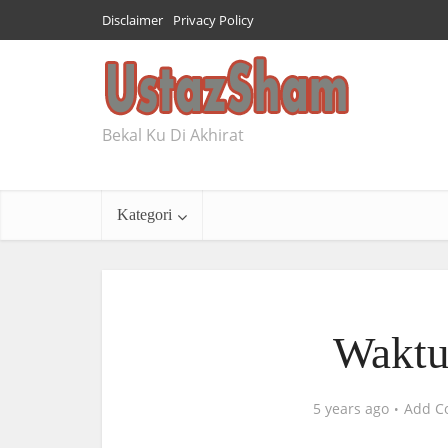
Disclaimer
Privacy Policy
Bekal Ku Di Akhirat
Kategori
Waktu
5 years ago
Add C