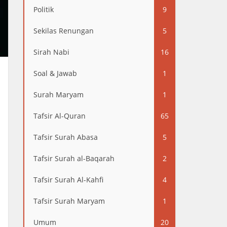
Politik
9
Sekilas Renungan
5
Sirah Nabi
16
Soal & Jawab
1
Surah Maryam
1
Tafsir Al-Quran
65
Tafsir Surah Abasa
5
Tafsir Surah al-Baqarah
2
Tafsir Surah Al-Kahfi
4
Tafsir Surah Maryam
1
Umum
20