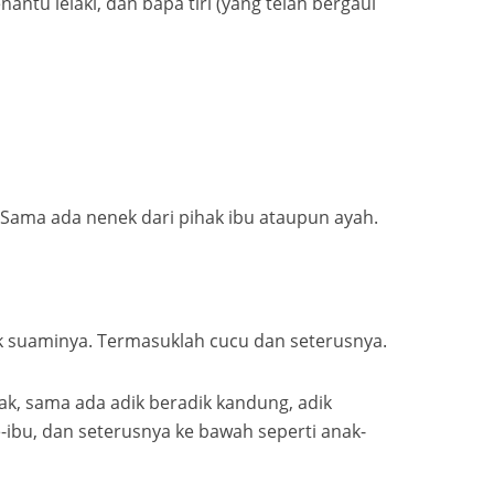
antu lelaki, dan bapa tiri (yang telah bergaul
 Sama ada nenek dari pihak ibu ataupun ayah.
k suaminya. Termasuklah cucu dan seterusnya.
ak, sama ada adik beradik kandung, adik
e-ibu, dan seterusnya ke bawah seperti anak-