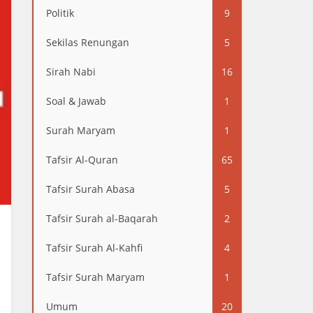
Politik
9
Sekilas Renungan
5
Sirah Nabi
16
Soal & Jawab
1
Surah Maryam
1
Tafsir Al-Quran
65
Tafsir Surah Abasa
5
Tafsir Surah al-Baqarah
2
Tafsir Surah Al-Kahfi
4
Tafsir Surah Maryam
1
Umum
20