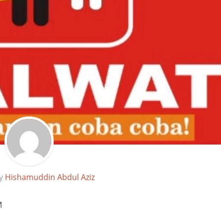
by
Hishamuddin Abdul Aziz
M