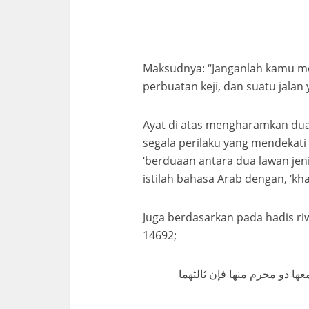
Maksudnya: “Janganlah kamu men
perbuatan keji, dan suatu jalan
Ayat di atas mengharamkan dua 
segala perilaku yang mendekati
‘berduaan antara dua lawan jen
istilah bahasa Arab dengan, ‘k
Juga berdasarkan pada hadis ri
14692;
عها ذو محرم منها فإن ثالثهما