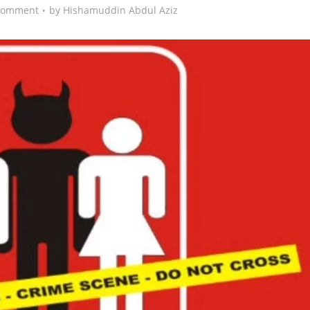
Comment
by
Hishamuddin Abdul Aziz