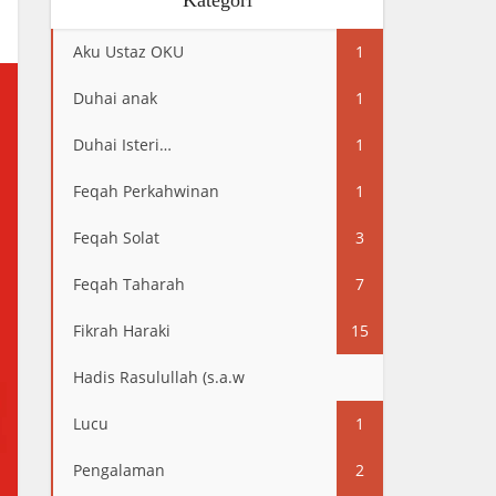
Kategori
Aku Ustaz OKU
1
Duhai anak
1
Duhai Isteri…
1
Feqah Perkahwinan
1
Feqah Solat
3
Feqah Taharah
7
Fikrah Haraki
15
Hadis Rasulullah (s.a.w
13
Lucu
1
Pengalaman
2