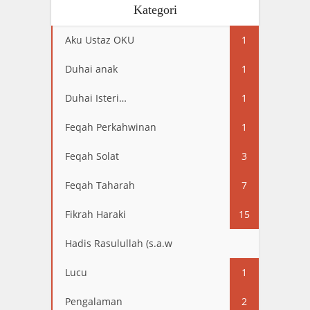
Kategori
Aku Ustaz OKU
1
Duhai anak
1
Duhai Isteri…
1
Feqah Perkahwinan
1
Feqah Solat
3
Feqah Taharah
7
Fikrah Haraki
15
Hadis Rasulullah (s.a.w
13
Lucu
1
Pengalaman
2