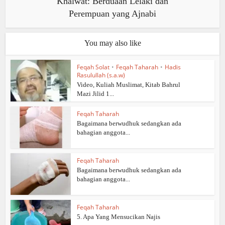
Khalwat: Berduaan Lelaki dan
Perempuan yang Ajnabi
You may also like
Feqah Solat
•
Feqah Taharah
•
Hadis
Rasulullah (s.a.w)
Video, Kuliah Muslimat, Kitab Bahrul
Mazi Jilid 1...
Feqah Taharah
Bagaimana berwudhuk sedangkan ada
bahagian anggota...
Feqah Taharah
Bagaimana berwudhuk sedangkan ada
bahagian anggota...
Feqah Taharah
5. Apa Yang Mensucikan Najis