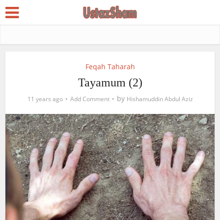
Feqah Taharah
Tayamum (2)
by
11 years ago
Add Comment
Hishamuddin Abdul Aziz