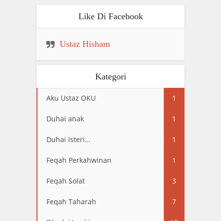
Like Di Facebook
Ustaz Hisham
Kategori
Aku Ustaz OKU
1
Duhai anak
1
Duhai Isteri…
1
Feqah Perkahwinan
1
Feqah Solat
3
Feqah Taharah
7