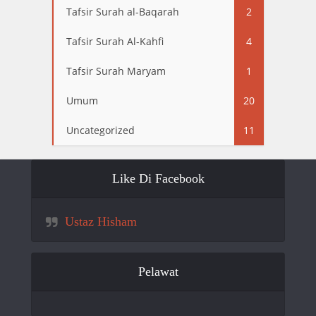
Tafsir Surah al-Baqarah
2
Tafsir Surah Al-Kahfi
4
Tafsir Surah Maryam
1
Umum
20
Uncategorized
11
Like Di Facebook
Ustaz Hisham
Pelawat