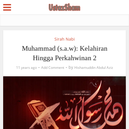
Sirah Nabi
Muhammad (s.a.w): Kelahiran
Hingga Perkahwinan 2
by
11 years ago
Add Comment
Hishamuddin Abdul Aziz