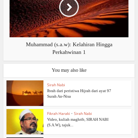
Muhammad (s.a.w): Kelahiran Hingga
Perkahwinan 1
You may also like
Sirah Nabi
Ibrah dari peristiwa Hijrah dari ayat 97
Surah An-Nisa
Fikrah Haraki
•
Sirah Nabi
Video, kuliah maghrib, SIRAH NABI
(S.A.W), tajuk...