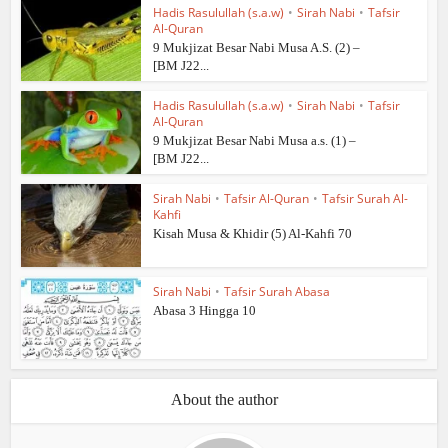
Hadis Rasulullah (s.a.w)
•
Sirah Nabi
•
Tafsir
Al-Quran
9 Mukjizat Besar Nabi Musa A.S. (2) –
[BM J22...
Hadis Rasulullah (s.a.w)
•
Sirah Nabi
•
Tafsir
Al-Quran
9 Mukjizat Besar Nabi Musa a.s. (1) –
[BM J22...
Sirah Nabi
•
Tafsir Al-Quran
•
Tafsir Surah Al-
Kahfi
Kisah Musa & Khidir (5) Al-Kahfi 70
Sirah Nabi
•
Tafsir Surah Abasa
Abasa 3 Hingga 10
About the author